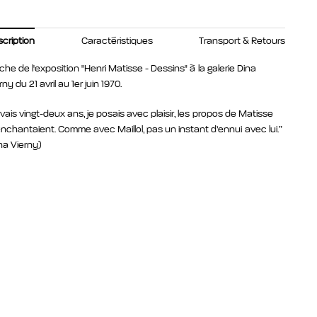
cription
Caractéristiques
Transport & Retours
iche de l'exposition "Henri Matisse - Dessins" à la galerie Dina
rny du 21 avril au 1er juin 1970.
avais vingt-deux ans, je
posais avec plaisir, les propos de Matisse
nchantaient. Comme avec Maillol, pas un instant d’ennui avec lui.”
na Vierny)