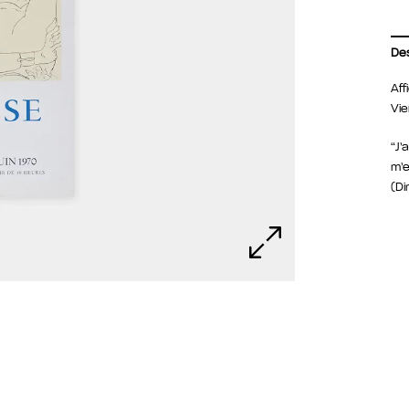
Des
Aff
Vie
“J’
m’e
(Di