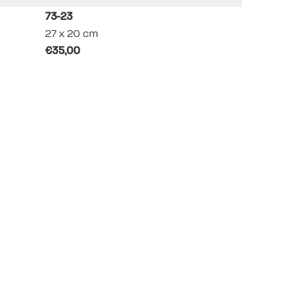
73-23
Agenda perpé
27 x 20 cm
21,6 x 15,5 x 
€35,00
€20,00