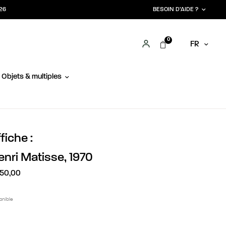
026
BESOIN D’AIDE ?
0
FR
Objets & multiples
fiche :
enri Matisse, 1970
50,00
onible