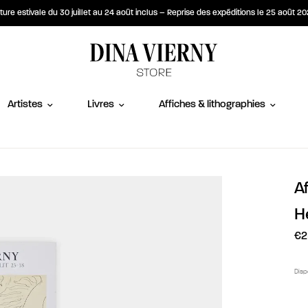
ure estivale du 30 juillet au 24 août inclus – Reprise des expéditions le 25 août 2
Artistes
Livres
Affiches & lithographies
Af
H
€2
Disp