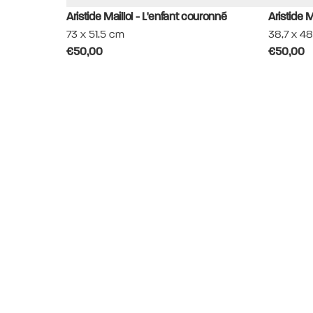
Aristide Maillol - L'enfant couronné
Aristide M
73 x 51.5 cm
38,7 x 4
€50,00
€50,00