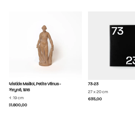
Senlis. Ce catalogue raisonné offre pour la première fois un
aperçu exhaustif de l'œuvre peint de Bauchant et permet de le
situer ainsi à la place qu'il mérite.
Aristide Maillol, Petite Vénus -
73-23
Phryné, 1916
27 x 20 cm
H : 19 cm
€35,00
€1.800,00