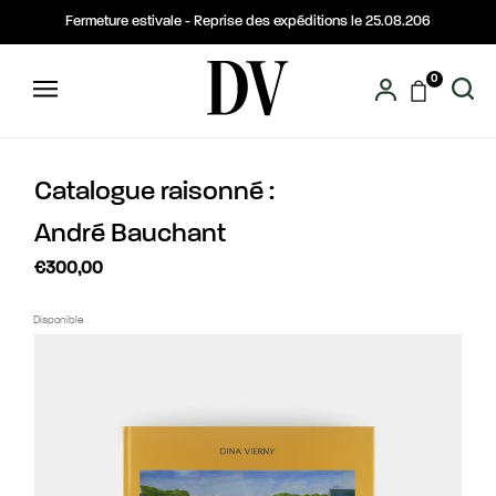
Fermeture estivale - Reprise des expéditions le 25.08.206
0
Catalogue raisonné :
André Bauchant
€300,00
Disponible