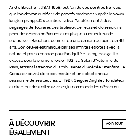
André Bauchant (1873-1958) est l'un de ces peintres français
que l'on devrait qualifier « de primitifs modernes » après les avoir
longtemps appelé « peintres naifs ». Parallèlement à des
paysages de Touraine, des tableaux de fleurs et d'oiseaux, il a
peint des visions poétiques et mythiques. Horticulteur de
profes-sion, Bauchant commença une carrière de peintre à 46
ans. Son œuvre est marqué par ses affinités étroites avec la
nature et par sa passion pour l'antiquité et la mythologie. Il a
exposé pour la première fois en 1921 au Salon d'Automne de
Paris, attirant l'attention du Corbusier et d'Amédée Ozenfant. Le
Corbusier devint alors son mentor et un collectionneur
passionné de ses œuvres. En 1927, Serguei Diaghilev, fondateur
et directeur des Ballets Russes, lui commanda les décors du
ballet d'Igor Stravinsky, Apollon musagète, créé en 1928. En
1948, la galerie Charpentier, à Paris, organisa la première
rétrospective de son œuvre.
La notoriété plus grande de Henri Rousseau a injustement fait
À DÉCOUVRIR
VOIR TOUT
de l'ombre à la seconde génération de peintres où, aux côtés
ÉGALEMENT
de Bauchant, on retrouve Bombois, Vivin, Rimbert, Seraphine de