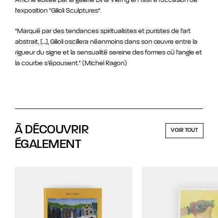
Affiche éditée par la galerie Dina Vierny
en 1991 à l'occasion de
l'exposition "Gilioli Sculptures".
"Marqué par des tendances spiritualistes et puristes de l’art
abstrait, […], Gilioli oscillera néanmoins dans son œuvre entre la
rigueur du signe et la sensualité sereine des formes où l’angle et
la courbe s’épousent." (Michel Ragon)
À DÉCOUVRIR
VOIR TOUT
ÉGALEMENT