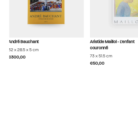
André Bauchant
Aristide Maillol - L'enfant
couronné
32 x 28.5 x 5 cm
73 x 51.5 cm
€300,00
€50,00